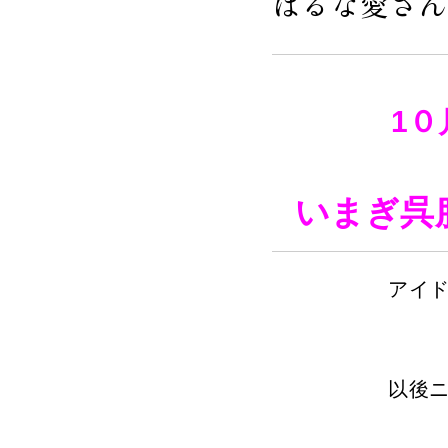
はるな愛さん
1
い
まぎ
アイ
以後