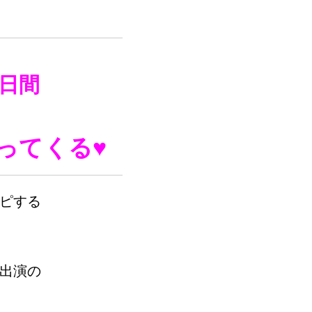
日間
ってくる♥
ピする
出演の