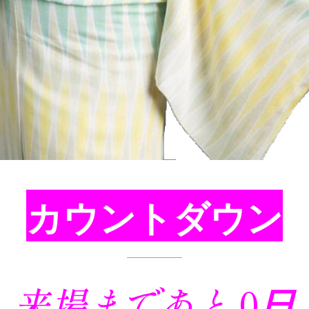
カウントダウン
来場まであと
0
日