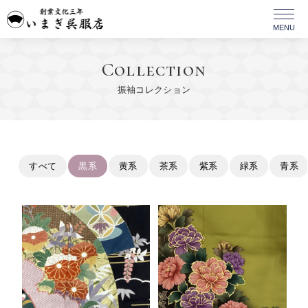
Collection
振袖コレクション
すべて
黒系
黄系
茶系
紫系
緑系
青系