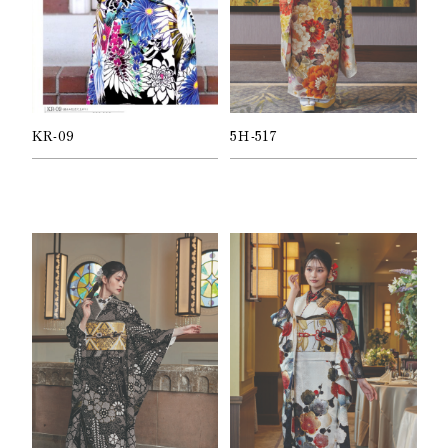
KR-09
5Ｈ-517